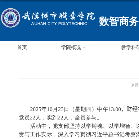
数智商务
首页
学院概况
教学科
来源
2025
年
10
月
23
日（星期四）中午
13:00
，财经
党员
22
人，实到
22
人，全员参与。
活动中，党支部坚持以学铸魂、以学增智、
责与工作实际，深入学习贯彻习近平总书记考察